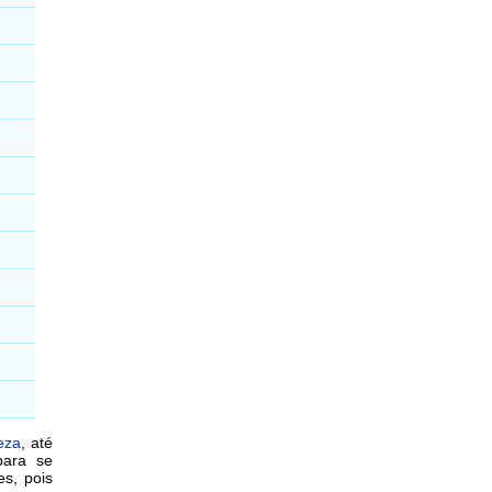
leza
, até
ara se
es, pois