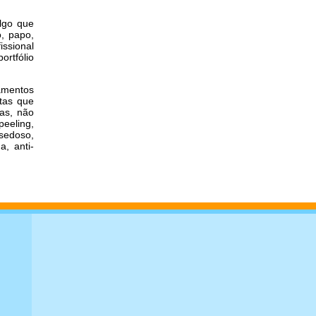
algo que
o, papo,
ssional
ortfólio
amentos
stas que
Mas, não
eeling,
 sedoso,
a, anti-