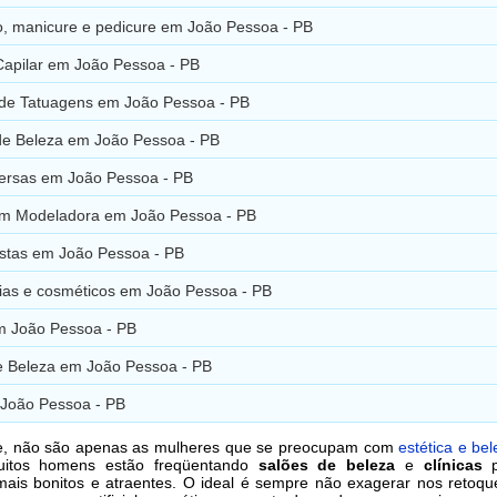
o, manicure e pedicure em João Pessoa - PB
Capilar em João Pessoa - PB
 de Tatuagens em João Pessoa - PB
 de Beleza em João Pessoa - PB
versas em João Pessoa - PB
 Modeladora em João Pessoa - PB
istas em João Pessoa - PB
ias e cosméticos em João Pessoa - PB
em João Pessoa - PB
e Beleza em João Pessoa - PB
João Pessoa - PB
e, não são apenas as mulheres que se preocupam com
estética e be
uitos homens estão freqüentando
salões de beleza
e
clínicas
p
ais bonitos e atraentes. O ideal é sempre não exagerar nos retoqu