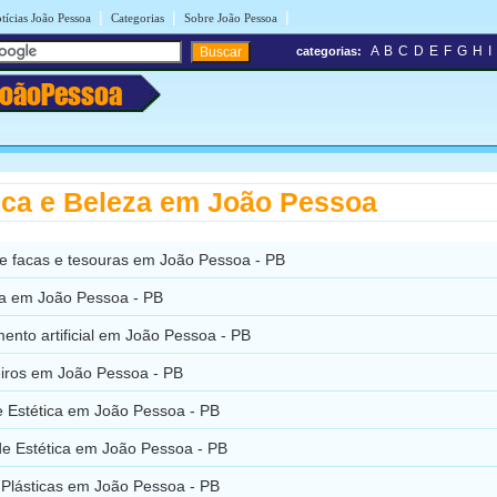
|
|
|
tícias João Pessoa
Categorias
Sobre João Pessoa
A
B
C
D
E
F
G
H
I
categorias:
JoãoPessoa
ica e Beleza em João Pessoa
de facas e tesouras em João Pessoa - PB
ta em João Pessoa - PB
nto artificial em João Pessoa - PB
eiros em João Pessoa - PB
e Estética em João Pessoa - PB
de Estética em João Pessoa - PB
 Plásticas em João Pessoa - PB