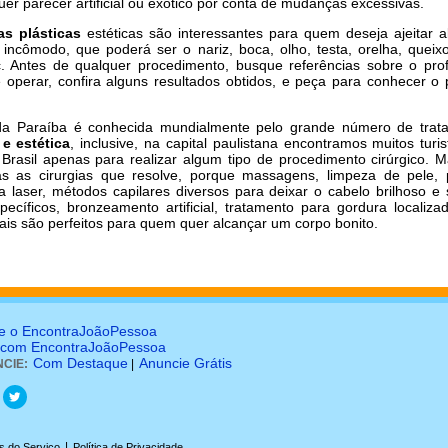
er parecer artificial ou exótico por conta de mudanças excessivas.
ias plásticas
estéticas são interessantes para quem deseja ajeitar 
 incômodo, que poderá ser o nariz, boca, olho, testa, orelha, queix
 Antes de qualquer procedimento, busque referências sobre o profi
e operar, confira alguns resultados obtidos, e peça para conhecer o p
da Paraíba é conhecida mundialmente pelo grande número de trat
 e estética
, inclusive, na capital paulistana encontramos muitos turi
Brasil apenas para realizar algum tipo de procedimento cirúrgico. 
s as cirurgias que resolve, porque massagens, limpeza de pele, p
a laser, métodos capilares diversos para deixar o cabelo brilhoso e
ecíficos, bronzeamento artificial, tratamento para gordura localizad
ais são perfeitos para quem quer alcançar um corpo bonito.
e o EncontraJoãoPessoa
 com EncontraJoãoPessoa
Com Destaque
Anuncie Grátis
CIE:
|
|
s do Serviço
Política de Privacidade