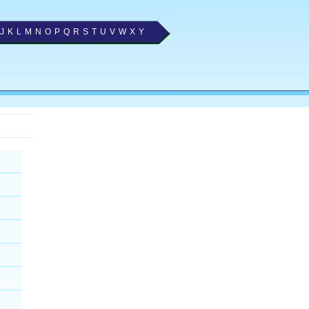
J
K
L
M
N
O
P
Q
R
S
T
U
V
W
X
Y