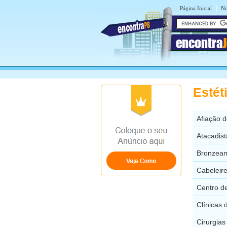
|
Página Inicial
No
encontra
Estét
Afiação 
Atacadis
Bronzeame
Cabeleir
Centro d
Clínicas 
Cirurgias