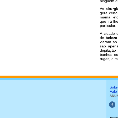
ninguém qu
As
cirurg
gera certo
mama, etc.
que irá lh
particular.
A cidade 
de
beleza
vieram ao 
são apena
depilação 
banhos esp
rugas, e m
Sobr
Fale
ANUN
Termo