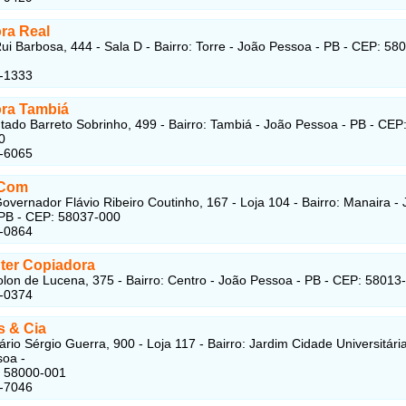
ra Real
ui Barbosa, 444 - Sala D - Bairro: Torre - João Pessoa - PB - CEP: 58
5-1333
ra Tambiá
ado Barreto Sobrinho, 499 - Bairro: Tambiá - João Pessoa - PB - CEP
0
6-6065
 Com
overnador Flávio Ribeiro Coutinho, 167 - Loja 104 - Bairro: Manaira -
PB - CEP: 58037-000
6-0864
ter Copiadora
lon de Lucena, 375 - Bairro: Centro - João Pessoa - PB - CEP: 58013
5-0374
 & Cia
rio Sérgio Guerra, 900 - Loja 117 - Bairro: Jardim Cidade Universitária
oa -
: 58000-001
5-7046