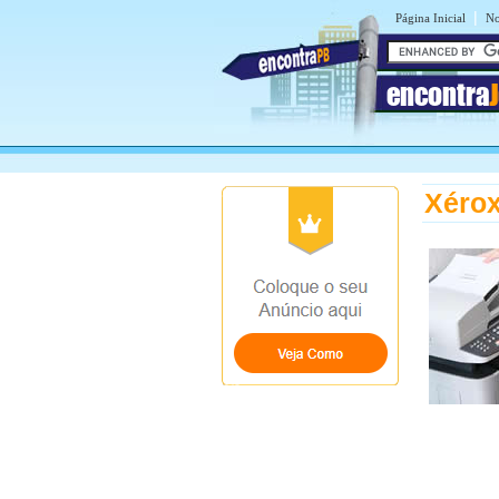
|
Página Inicial
No
encontra
Xéro