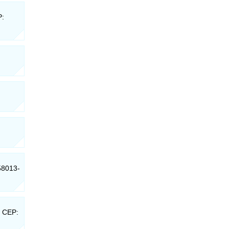
P:
58013-
- CEP: