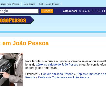
|
|
|
tícias João Pessoa
Categorias
Sobre João Pessoa
A
B
C
D
E
F
G
H
I
categorias:
JoãoPessoa
x em João Pessoa
Para facilitar sua busca o Encontra Paraíba selecionou as mel
lojas de
xérox na cidade de João Pessoa
e região, com telefo
endereço das empresas.
Similares: »
Convite em João Pessoa
»
Cópias e Impressão e
Pessoa
»
Gráficas e Copiadoras em João Pessoa