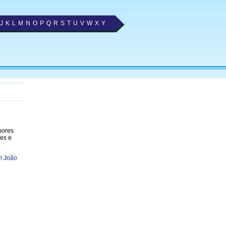
J
K
L
M
N
O
P
Q
R
S
T
U
V
W
X
Y
hores
nes e
m João