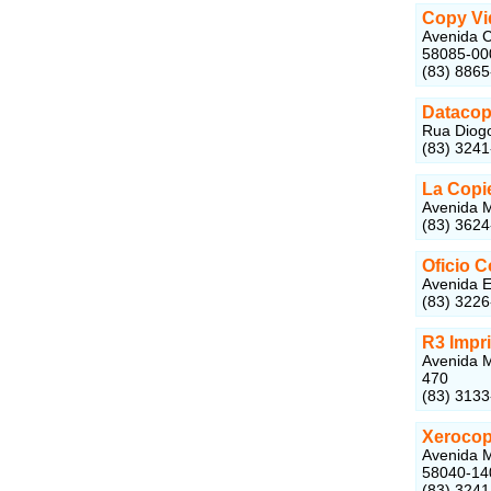
Copy Vi
Avenida C
58085-00
(83) 8865
Datacop
Rua Diogo
(83) 324
La Copi
Avenida M
(83) 362
Oficio C
Avenida E
(83) 322
R3 Impr
Avenida M
470
(83) 313
Xerocop
Avenida M
58040-14
(83) 324