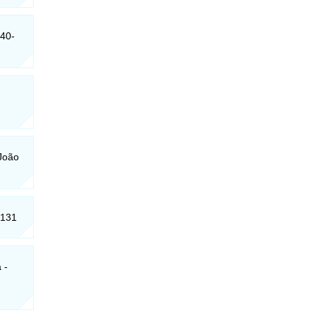
040-
:
 João
-131
 -