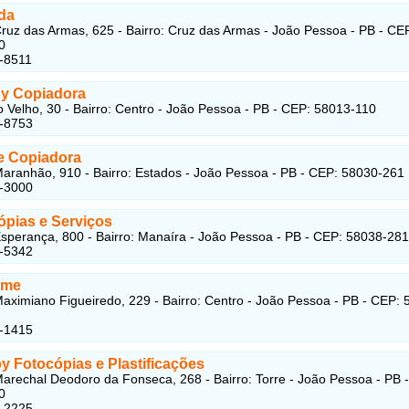
da
ruz das Armas, 625 - Bairro: Cruz das Armas - João Pessoa - PB - CE
0
-8511
y Copiadora
 Velho, 30 - Bairro: Centro - João Pessoa - PB - CEP: 58013-110
1-8753
e Copiadora
aranhão, 910 - Bairro: Estados - João Pessoa - PB - CEP: 58030-261
4-3000
ópias e Serviços
sperança, 800 - Bairro: Manaíra - João Pessoa - PB - CEP: 58038-281
6-5342
ime
aximiano Figueiredo, 229 - Bairro: Centro - João Pessoa - PB - CEP: 
3-1415
y Fotocópias e Plastificações
arechal Deodoro da Fonseca, 268 - Bairro: Torre - João Pessoa - PB 
0
1-2225