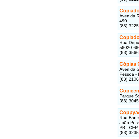
Copiado
Avenida R
490
(83) 322
Copiado
Rua Deput
58020-68
(83) 356
Cópias
Avenida G
Pessoa - 
(83) 210
Copicen
Parque So
(83) 304
Coppyas
Rua Bancá
João Pess
PB - CEP
(83) 323