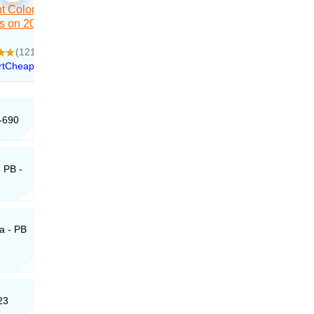
0-690
 PB -
a - PB
23