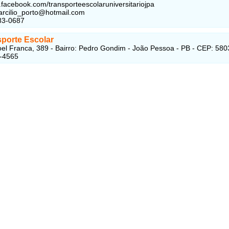
.facebook.com/transporteescolaruniversitariojpa
arcilio_porto@hotmail.com
83-0687
sporte Escolar
l Franca, 389 - Bairro: Pedro Gondim - João Pessoa - PB - CEP: 58
9-4565