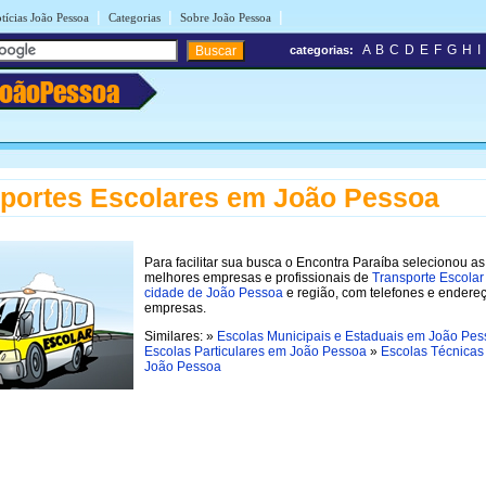
|
|
|
tícias João Pessoa
Categorias
Sobre João Pessoa
A
B
C
D
E
F
G
H
I
categorias:
JoãoPessoa
portes Escolares em João Pessoa
Para facilitar sua busca o Encontra Paraíba selecionou as
melhores empresas e profissionais de
Transporte Escolar
cidade de João Pessoa
e região, com telefones e endere
empresas.
Similares: »
Escolas Municipais e Estaduais em João Pe
Escolas Particulares em João Pessoa
»
Escolas Técnicas
João Pessoa