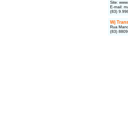
Site: www
E-mail: m
(83) 9.99
Wj Tran
Rua Manoe
(83) 880