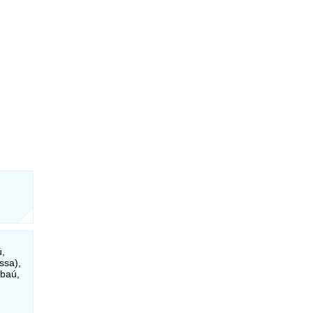
ú,
ssa),
baú,