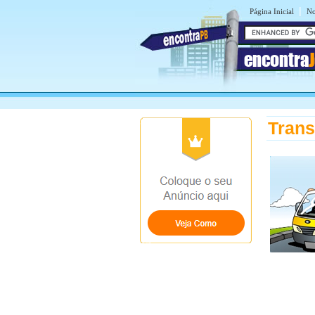
|
Página Inicial
No
encontra
Trans