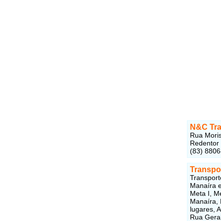
N&C Tran
Rua Moris
Redentor 
(83) 880
Transpor
Transport
Manaíra e
Meta I, M
Manaíra, 
lugares, 
Rua Geral