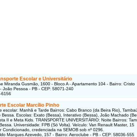
sporte Escolar e Universitário
e Miranda Gusmão, 1600 - Bloco A - Apartamento 104 - Bairro: Cristo
- João Pessoa - PB - CEP: 58071-240
6-6156
te Escolar Marcílio Pinho
e escolar: Manhã e Tarde Bairros: Cabo Branco (da Beira Rio), Tamba
 Bessa. Escolas: Exato (Bessa), Interativo (Bessa), João Machado (Be
eta II e Meta Kids. TRANSPORTE UNIVERSITÁRIO: Noite Bairros: Tam
Bessa. Universidade: FPB (Só Volta). Veículo: Van Renault Master, 15
Ar Condicionado, credenciada na SEMOB sob nº 0296.
do Marques Azevedo, 157 - Bairro: Aeroclube - PB - CEP: 58036-555