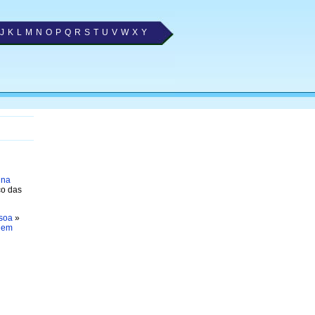
J
K
L
M
N
O
P
Q
R
S
T
U
V
W
X
Y
 na
ço das
ssoa
»
 em