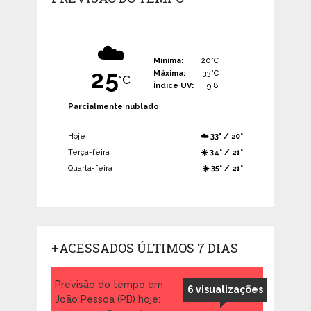
☁️
Mínima:
20°C
25
Máxima:
33°C
°C
Índice UV:
9.8
Parcialmente nublado
Hoje
☁️ 33° / 20°
Terça-feira
☀️ 34° / 21°
Quarta-feira
☀️ 35° / 21°
+ACESSADOS ÚLTIMOS 7 DIAS
Previsão do tempo em
6 visualizações
João Pessoa (PB) hoje: