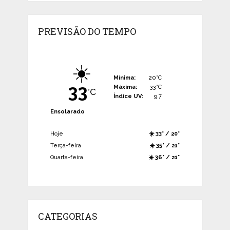
PREVISÃO DO TEMPO
☀️
Mínima:
20°C
33
Máxima:
33°C
°C
Índice UV:
9.7
Ensolarado
Hoje
☀️ 33° / 20°
Terça-feira
☀️ 35° / 21°
Quarta-feira
☀️ 36° / 21°
CATEGORIAS