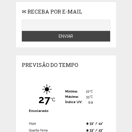
✉ RECEBA POR E-MAIL
PREVISÃO DO TEMPO
☀️
Mínima:
22°C
27
Máxima:
33°C
°C
Índice UV:
9.9
Ensolarado
Hoje
☀️ 33° / 22°
Quarta-feira
☀️ 33° / 23°