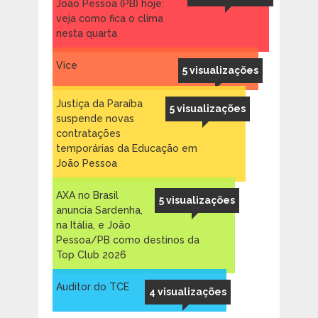
João Pessoa (PB) hoje:
veja como fica o clima
nesta quarta
Vice
5 visualizações
Justiça da Paraíba
5 visualizações
suspende novas
contratações
temporárias da Educação em
João Pessoa
AXA no Brasil
5 visualizações
anuncia Sardenha,
na Itália, e João
Pessoa/PB como destinos da
Top Club 2026
Auditor do TCE
4 visualizações