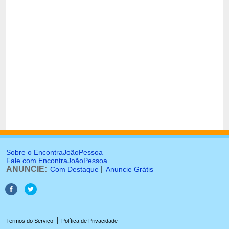
Sobre o EncontraJoãoPessoa
Fale com EncontraJoãoPessoa
ANUNCIE:
|
Com Destaque
Anuncie Grátis
|
Termos do Serviço
Política de Privacidade