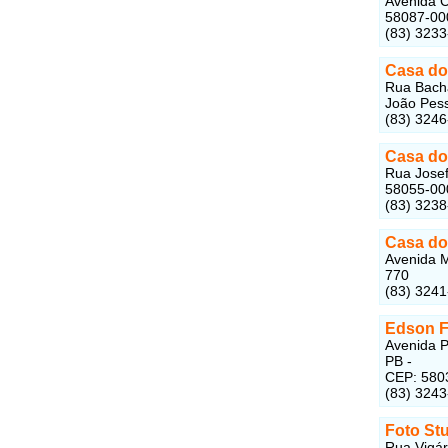
Avenida C
58087-00
(83) 323
Casa do
Rua Bacha
João Pess
(83) 324
Casa do
Rua Josef
58055-00
(83) 323
Casa do
Avenida M
770
(83) 324
Edson F
Avenida P
PB -
CEP: 580
(83) 324
Foto St
Rua Vigár