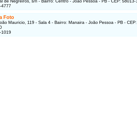
al de Negreiros, s/n - Bairro: Centro - João Pessoa - PB - CEP: 58013
1-4777
a Foto
oão Mauricio, 119 - Sala 4 - Bairro: Manaira - João Pessoa - PB - CEP:
0
7-1019