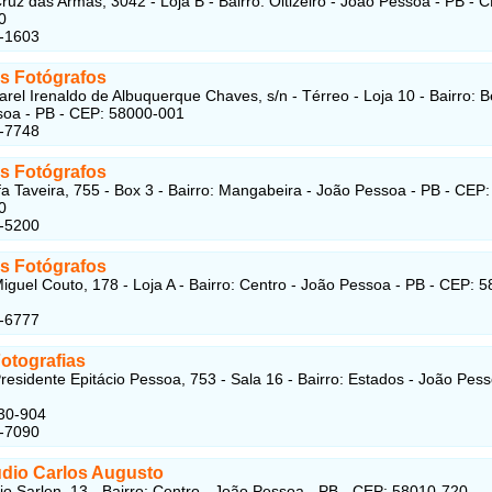
ruz das Armas, 3042 - Loja B - Bairro: Oitizeiro - João Pessoa - PB - 
0
3-1603
s Fotógrafos
rel Irenaldo de Albuquerque Chaves, s/n - Térreo - Loja 10 - Bairro: B
oa - PB - CEP: 58000-001
6-7748
s Fotógrafos
a Taveira, 755 - Box 3 - Bairro: Mangabeira - João Pessoa - PB - CEP:
0
8-5200
s Fotógrafos
iguel Couto, 178 - Loja A - Bairro: Centro - João Pessoa - PB - CEP: 
1-6777
otografias
residente Epitácio Pessoa, 753 - Sala 16 - Bairro: Estados - João Pess
30-904
3-7090
udio Carlos Augusto
io Sarlen, 13 - Bairro: Centro - João Pessoa - PB - CEP: 58010-720