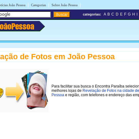
|
|
|
tícias João Pessoa
Categorias
Sobre João Pessoa
A
B
C
D
E
F
G
H
I
categorias:
JoãoPessoa
ação de Fotos em João Pessoa
Para facilitar sua busca o Encontra Paraíba selecio
melhores lojas de
Revelação de Fotos na cidade d
Pessoa
e região, com telefones e endereço das em