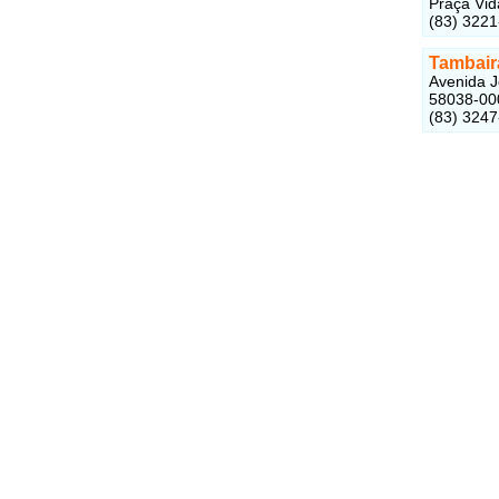
Praça Vid
(83) 322
Tambair
Avenida J
58038-00
(83) 324