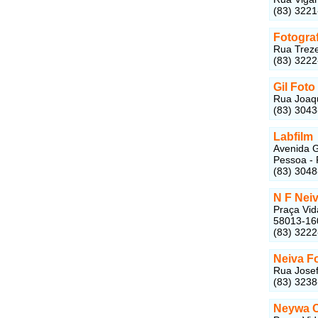
(83) 3221
Fotograf
Rua Treze
(83) 322
Gil Foto
Rua Joaqu
(83) 304
Labfilm
Avenida G
Pessoa - 
(83) 3048
N F Neiv
Praça Vid
58013-16
(83) 322
Neiva F
Rua Josef
(83) 323
Neywa C