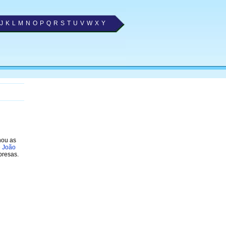
J
K
L
M
N
O
P
Q
R
S
T
U
V
W
X
Y
nou as
e João
presas.