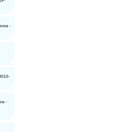
CEP:
essa -
58010-
oa -