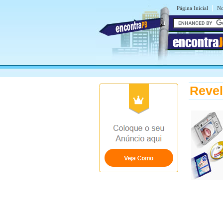
|
Página Inicial
No
encontra
Revel