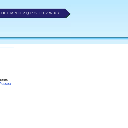
J
K
L
M
N
O
P
Q
R
S
T
U
V
W
X
Y
hores
 Pessoa