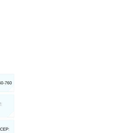
40-760
:
 CEP: