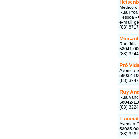
Heisenb
Médico or
Rua Prof.
Pessoa -
e-mail: 
(83) 871
Mercant
Rua Júlia
58041-00
(83) 324
Pró Vida
Avenida S
58032-10
(83) 324
Ruy And
Rua Vandi
58042-11
(83) 322
Traumat
Avenida C
58085-00
(83) 326