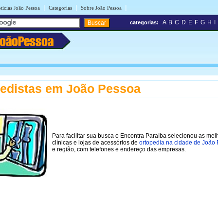
|
|
|
tícias João Pessoa
Categorias
Sobre João Pessoa
A
B
C
D
E
F
G
H
I
categorias:
JoãoPessoa
edistas em João Pessoa
Para facilitar sua busca o Encontra Paraíba selecionou as mel
clínicas e lojas de acessórios de
ortopedia na cidade de João
e região, com telefones e endereço das empresas.