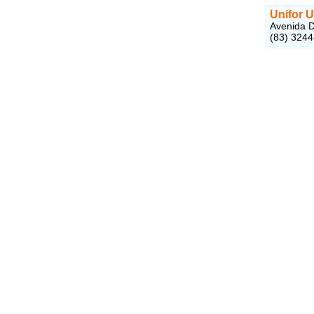
Unifor U
Avenida D
(83) 324