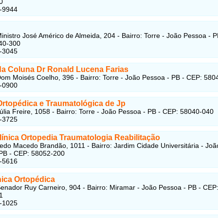
0
2-9944
inistro José Américo de Almeida, 204 - Bairro: Torre - João Pessoa - P
40-300
1-3045
 da Coluna Dr Ronald Lucena Farias
om Moisés Coelho, 396 - Bairro: Torre - João Pessoa - PB - CEP: 580
6-0900
Ortopédica e Traumatológica de Jp
úlia Freire, 1058 - Bairro: Torre - João Pessoa - PB - CEP: 58040-040
4-3725
línica Ortopedia Traumatologia Reabilitação
edo Macedo Brandão, 1011 - Bairro: Jardim Cidade Universitária - Joã
PB - CEP: 58052-200
5-5616
nica Ortopédica
enador Ruy Carneiro, 904 - Bairro: Miramar - João Pessoa - PB - CEP
1
7-1025