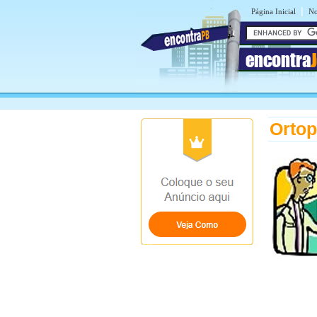
|
Página Inicial
No
encontra
Ortop