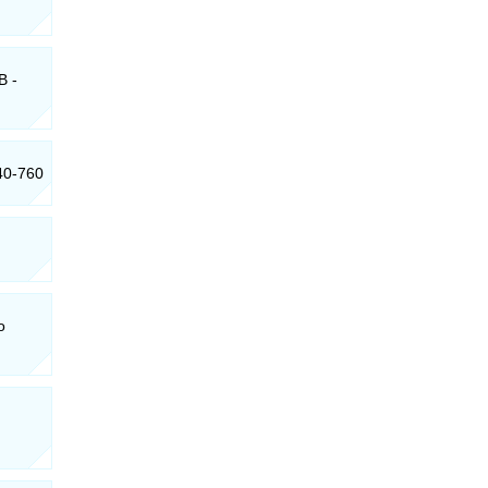
B -
40-760
o
: