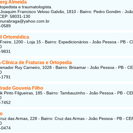
erg Almeida
topedista e traumatologista.
 Joaquim Francisco Veloso Galvão, 1810 - Bairro: Pedro Gondim - Joã
 CEP: 58031-130
genurabraga@yahoo.com.br
7-0589
il Ortomédica
 Freire, 1200 - Loja 15 - Bairro: Expedicionários - João Pessoa - PB - 
0
4-9831
-Clínica de Fraturas e Ortopedia
enador Ruy Carneiro, 1028 - Bairro: Brisamar - João Pessoa - PB - CE
0
7-1791
rade Gouveia Filho
k Pinto Filgueiras, 185 - Bairro: Tambauzinho - João Pessoa - PB - CE
0
4-7452
o
ruz das Armas, 228 - Bairro: Cruz das Armas - João Pessoa - PB - CE
0
2-0474