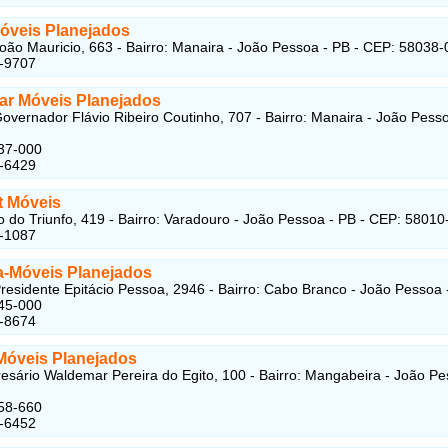
Móveis Planejados
oão Mauricio, 663 - Bairro: Manaira - João Pessoa - PB - CEP: 58038
6-9707
Lar Móveis Planejados
overnador Flávio Ribeiro Coutinho, 707 - Bairro: Manaira - João Pess
37-000
6-6429
t Móveis
 do Triunfo, 419 - Bairro: Varadouro - João Pessoa - PB - CEP: 58010
2-1087
ta-Móveis Planejados
residente Epitácio Pessoa, 2946 - Bairro: Cabo Branco - João Pessoa 
45-000
3-8674
 Móveis Planejados
sário Waldemar Pereira do Egito, 100 - Bairro: Mangabeira - João Pe
58-660
8-6452