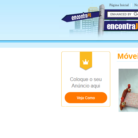
|
Página Inicial
No
encontra
Móve