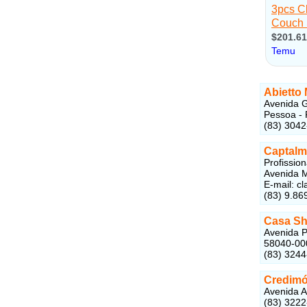
Abietto
Avenida G
Pessoa - 
(83) 304
Captal
Profissio
Avenida M
E-mail: c
(83) 9.86
Casa S
Avenida P
58040-00
(83) 324
Credimó
Avenida A
(83) 322