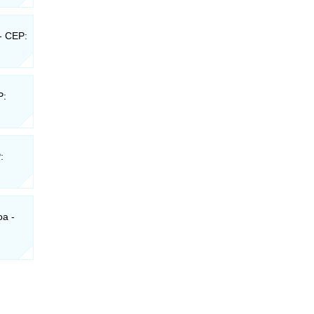
 - CEP:
P:
:
oa -