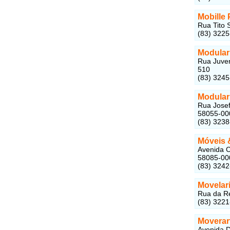
Mobille 
Rua Tito 
(83) 322
Modular
Rua Juven
510
(83) 324
Modular
Rua Josef
58055-00
(83) 323
Móveis 
Avenida C
58085-00
(83) 324
Movelari
Rua da Re
(83) 3221
Moverar
Avenida D