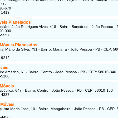
PB -
20-670
8-1419
eis Planejados
sário João Rodrigues Alves, 418 - Bairro: Bancários - João Pessoa - 
00-000
4-5597
a Móveis Planejados
al Mário da Silva, 791 - Bairro: Manaíra - João Pessoa - PB - CEP: 58
6-9212
óveis
ro Américo, 61 - Bairro: Centro - João Pessoa - PB - CEP: 58010-340
4-5100
 Móveis
pública, 647 - Bairro: Centro - João Pessoa - PB - CEP: 58010-180
1-4337
 Móveis
uista Maria José, 10 - Bairro: Mangabeira - João Pessoa - PB - CEP:
8-4450