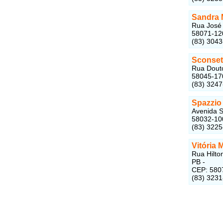
Sandra 
Rua José 
58071-12
(83) 304
Sconset
Rua Douto
58045-17
(83) 324
Spazzio
Avenida S
58032-10
(83) 322
Vitória 
Rua Hilto
PB -
CEP: 580
(83) 323