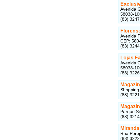
Exclusi
Avenida G
58038-10
(83) 324
Florens
Avenida P
CEP: 580
(83) 324
Lojas Fa
Avenida G
58038-10
(83) 322
Magazin
Shopping 
(83) 322
Magazin
Parque So
(83) 321
Miranda
Rua Pereg
(83) 322