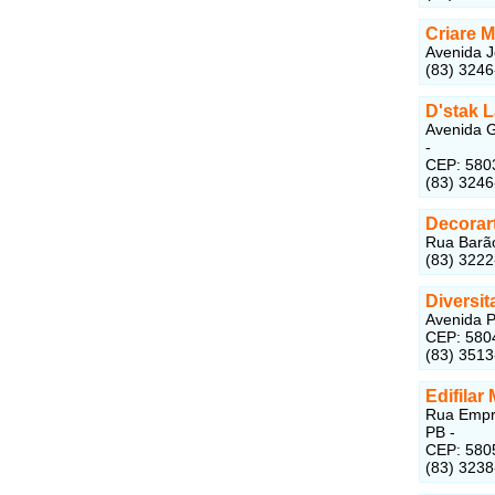
Criare 
Avenida J
(83) 324
D'stak 
Avenida G
-
CEP: 580
(83) 324
Decorar
Rua Barão
(83) 322
Diversi
Avenida P
CEP: 580
(83) 351
Edifilar
Rua Empre
PB -
CEP: 580
(83) 323