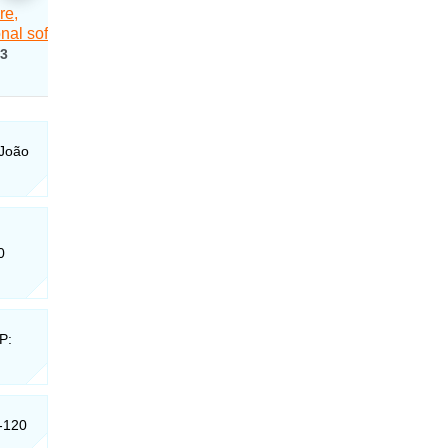
 João
.
0
P:
3-120