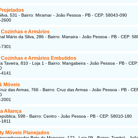
Projetados
Silva, 531 - Bairro: Miramar - João Pessoa - PB - CEP: 58043-090
5-2600
 Cozinhas e Armários
al Mário da Silva, 286 - Bairro: Manaira - João Pessoa - PB - CEP: 58
5-7301
 Cozinhas e Armários Embutidos
a Taveira, 810 - Loja 1 - Bairro: Mangabeira - João Pessoa - PB - CEP
0
8-4141
& Móveis
ruz das Armas, 766 - Bairro: Cruz das Armas - João Pessoa - PB - CE
0
2-2001
a Aliança
pública, 598 - Bairro: Centro - João Pessoa - PB - CEP: 58010-180
-1811
ty Móveis Planejados
esembargador Boto de Menezes, 172 - Loja 09 - Bairro: Tambiá - Joã