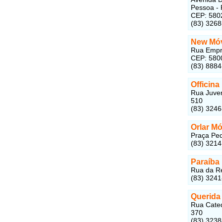
Pessoa - 
CEP: 580
(83) 326
New Móv
Rua Empre
CEP: 580
(83) 888
Officin
Rua Juven
510
(83) 324
Orlar M
Praça Ped
(83) 321
Paraíba
Rua da Re
(83) 324
Querida
Rua Cateq
370
(83) 323