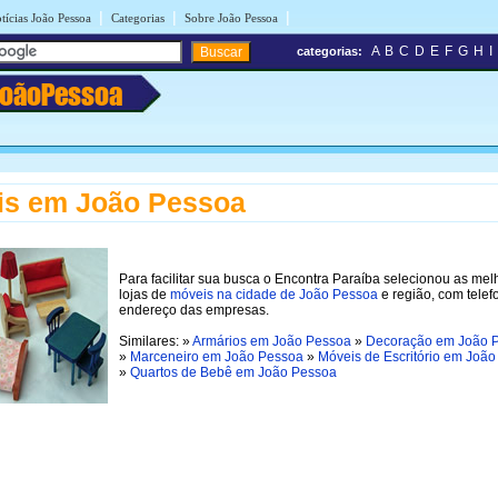
|
|
|
tícias João Pessoa
Categorias
Sobre João Pessoa
A
B
C
D
E
F
G
H
I
categorias:
JoãoPessoa
is em João Pessoa
Para facilitar sua busca o Encontra Paraíba selecionou as mel
lojas de
móveis na cidade de João Pessoa
e região, com telef
endereço das empresas.
Similares: »
Armários em João Pessoa
»
Decoração em João 
»
Marceneiro em João Pessoa
»
Móveis de Escritório em Joã
»
Quartos de Bebê em João Pessoa