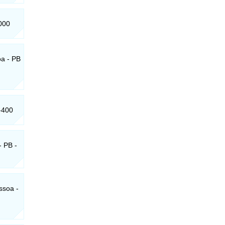
-000
oa - PB
-400
- PB -
ssoa -