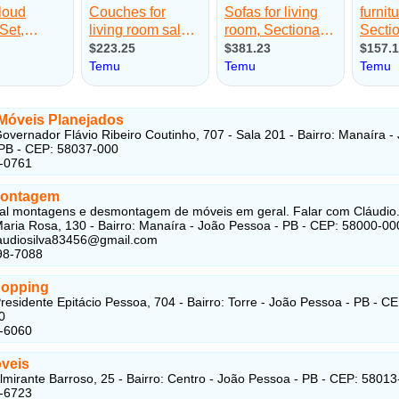
 Móveis Planejados
overnador Flávio Ribeiro Coutinho, 707 - Sala 201 - Bairro: Manaíra -
PB - CEP: 58037-000
2-0761
montagem
nal montagens e desmontagem de móveis em geral. Falar com Cláudio
aria Rosa, 130 - Bairro: Manaíra - João Pessoa - PB - CEP: 58000-00
laudiosilva83456@gmail.com
98-7088
hopping
residente Epitácio Pessoa, 704 - Bairro: Torre - João Pessoa - PB - CE
0
4-6060
veis
lmirante Barroso, 25 - Bairro: Centro - João Pessoa - PB - CEP: 5801
2-6723