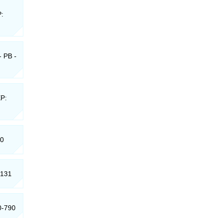
P:
- PB -
EP:
00
-131
0-790