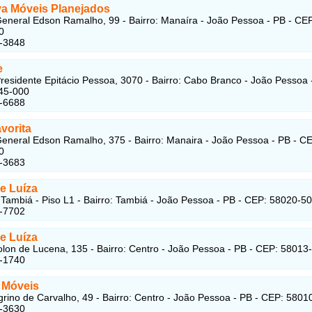
va Móveis Planejados
eneral Edson Ramalho, 99 - Bairro: Manaíra - João Pessoa - PB - CE
0
7-3848
e
residente Epitácio Pessoa, 3070 - Bairro: Cabo Branco - João Pessoa 
45-000
4-6688
vorita
eneral Edson Ramalho, 375 - Bairro: Manaira - João Pessoa - PB - C
0
6-3683
e Luíza
Tambiá - Piso L1 - Bairro: Tambiá - João Pessoa - PB - CEP: 58020-5
1-7702
e Luíza
lon de Lucena, 135 - Bairro: Centro - João Pessoa - PB - CEP: 58013
4-1740
 Móveis
rino de Carvalho, 49 - Bairro: Centro - João Pessoa - PB - CEP: 5801
2-3630