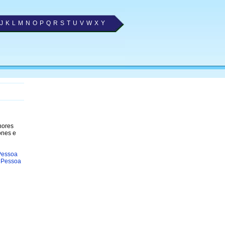
J
K
L
M
N
O
P
Q
R
S
T
U
V
W
X
Y
hores
ones e
Pessoa
o Pessoa