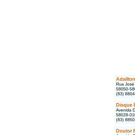
Adailton
Rua José 
58050-5
(83) 880
Disque 
Avenida D
58028-0
(83) 8850
Doutor 