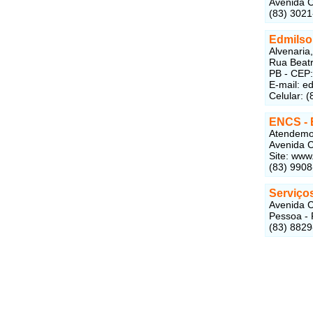
Avenida C
(83) 302
Edmilso
Alvenaria,
Rua Beatr
PB - CEP
E-mail: 
Celular: 
ENCS - 
Atendemos
Avenida C
Site: www
(83) 990
Serviços
Avenida C
Pessoa -
(83) 882