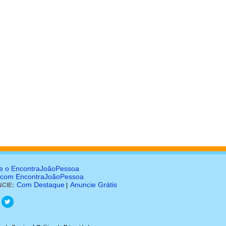
e o EncontraJoãoPessoa
 com EncontraJoãoPessoa
Com Destaque
Anuncie Grátis
CIE:
|