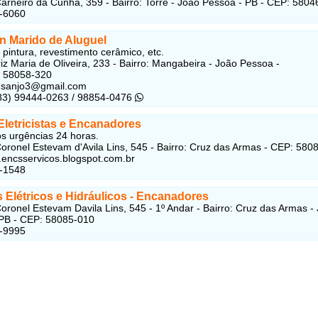
arneiro da Cunha, 359 - Bairro: Torre - João Pessoa - PB - CEP: 580
1-6060
n Marido de Aluguel
 pintura, revestimento cerâmico, etc.
iz Maria de Oliveira, 233 - Bairro: Mangabeira - João Pessoa -
: 58058-320
edsanjo3@gmail.com
(83) 99444-0263 / 98854-0476
Eletricistas e Encanadores
 urgências 24 horas.
oronel Estevam d'Avila Lins, 545 - Bairro: Cruz das Armas - CEP: 580
.encsservicos.blogspot.com.br
8-1548
 Elétricos e Hidráulicos - Encanadores
oronel Estevam Davila Lins, 545 - 1º Andar - Bairro: Cruz das Armas -
 PB - CEP: 58085-010
9-9995