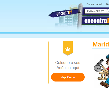
|
Página Inicial
No
encontra
Marid