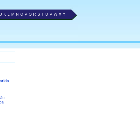
J
K
L
M
N
O
P
Q
R
S
T
U
V
W
X
Y
arido
oão
oa