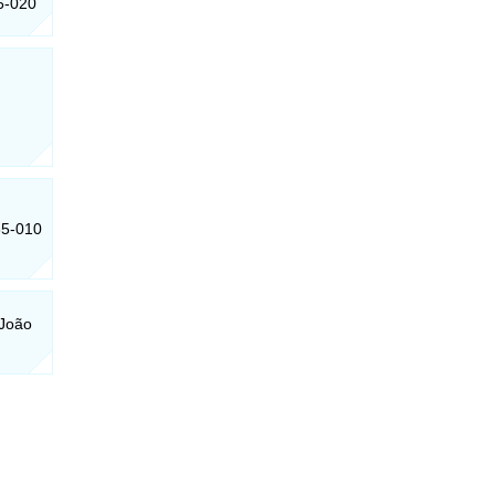
46-020
85-010
 João