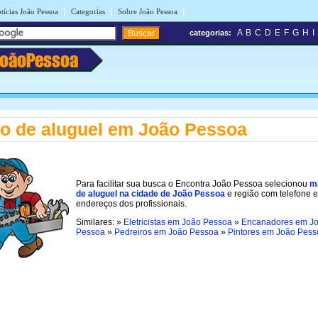
|
|
|
tícias João Pessoa
Categorias
Sobre João Pessoa
A
B
C
D
E
F
G
H
I
categorias:
JoãoPessoa
o de aluguel em João Pessoa
Para facilitar sua busca o Encontra João Pessoa selecionou
m
de aluguel na cidade de João Pessoa
e região com telefone e
endereços dos profissionais.
Similares: »
Eletricistas em João Pessoa
»
Encanadores em J
Pessoa
»
Pedreiros em João Pessoa
»
Pintores em João Pess