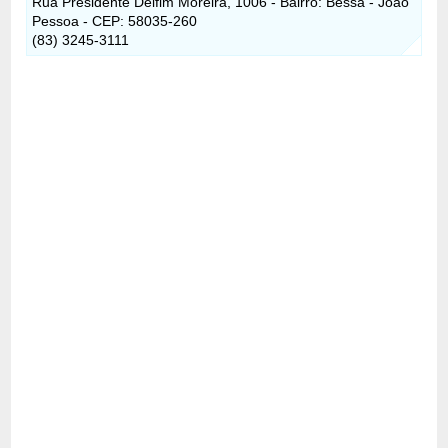
Rua Presidente Delfim Moreira, 1006 - Bairro: Bessa - João
Pessoa - CEP: 58035-260
(83) 3245-3111