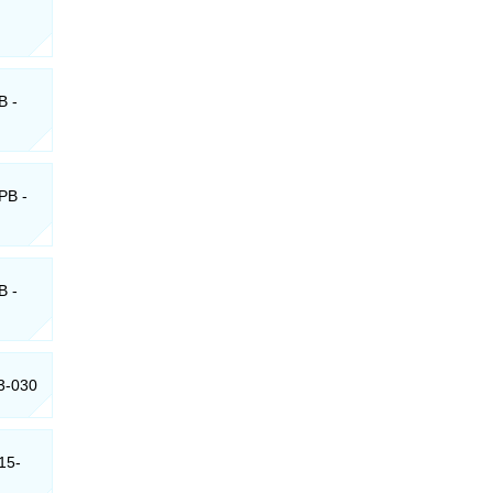
B -
PB -
B -
33-030
15-