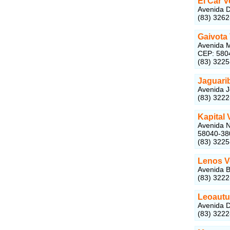
El Car 
Avenida D
(83) 326
Gaivota
Avenida M
CEP: 580
(83) 322
Jaguari
Avenida J
(83) 322
Kapital 
Avenida N
58040-38
(83) 322
Lenos V
Avenida B
(83) 322
Leoautu
Avenida D
(83) 322