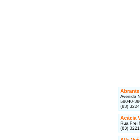
Abrante
Avenida N
58040-38
(83) 322
Acácia 
Rua Frei 
(83) 322
Alfa Ve