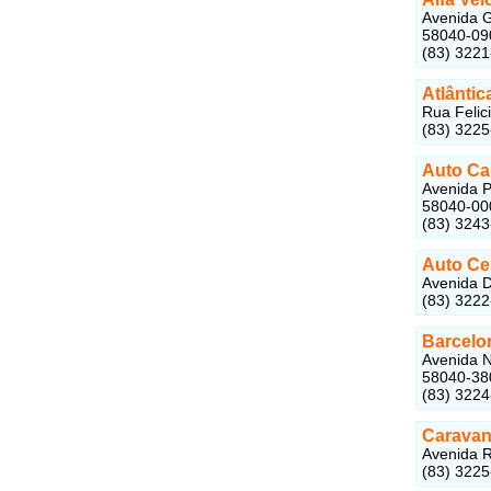
Avenida G
58040-09
(83) 322
Atlântic
Rua Felic
(83) 322
Auto Ca
Avenida P
58040-00
(83) 324
Auto Ce
Avenida D
(83) 322
Barcelo
Avenida N
58040-38
(83) 322
Caravan
Avenida R
(83) 322