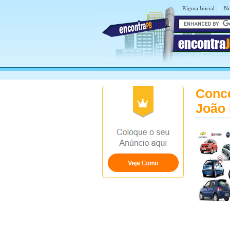
|
Página Inicial
No
encontra
Conce
João