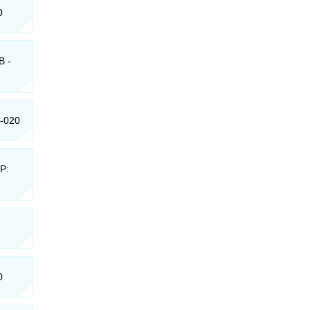
0
B -
5-020
P:
0