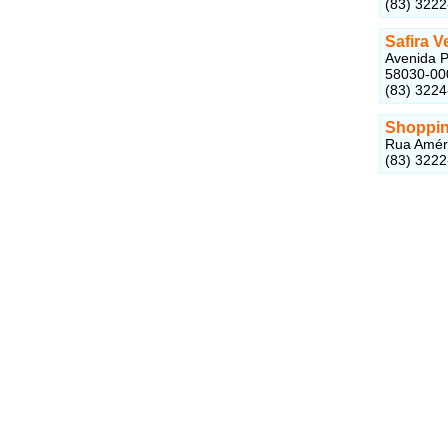
(83) 322
Safira V
Avenida P
58030-00
(83) 322
Shoppin
Rua Améri
(83) 322