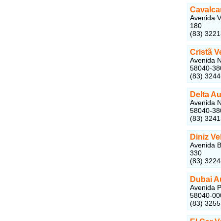
Cavalca
Avenida V
180
(83) 322
Cristã V
Avenida N
58040-38
(83) 324
Delta A
Avenida N
58040-38
(83) 324
Diniz V
Avenida B
330
(83) 322
Dubai A
Avenida P
58040-00
(83) 325