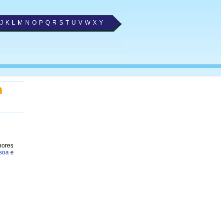
J
K
L
M
N
O
P
Q
R
S
T
U
V
W
X
Y
m
hores
ssoa
e