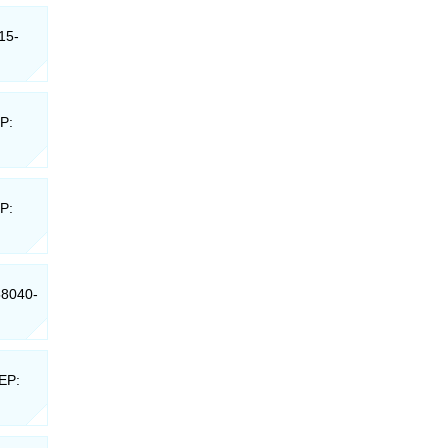
15-
P:
P:
58040-
CEP: