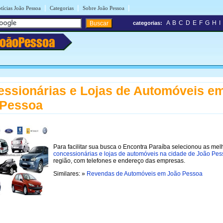
|
|
|
tícias João Pessoa
Categorias
Sobre João Pessoa
A
B
C
D
E
F
G
H
I
categorias:
JoãoPessoa
ssionárias e Lojas de Automóveis e
 Pessoa
Para facilitar sua busca o Encontra Paraíba selecionou as mel
concessionárias e lojas de automóveis na cidade de João Pe
região, com telefones e endereço das empresas.
Similares: »
Revendas de Automóveis em João Pessoa