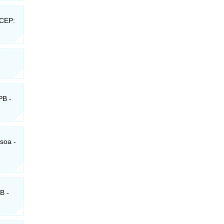
 CEP:
PB -
soa -
B -