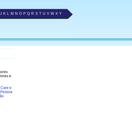
J
K
L
M
N
O
P
Q
R
S
T
U
V
W
X
Y
hores
fones e
 Care e
o Pessoa
oão