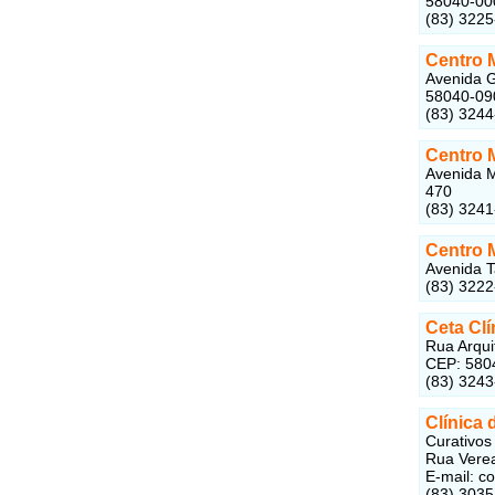
58040-00
(83) 322
Centro M
Avenida G
58040-09
(83) 324
Centro 
Avenida M
470
(83) 324
Centro 
Avenida T
(83) 322
Ceta Clí
Rua Arqui
CEP: 580
(83) 324
Clínica 
Curativos
Rua Verea
E-mail: c
(83) 3035