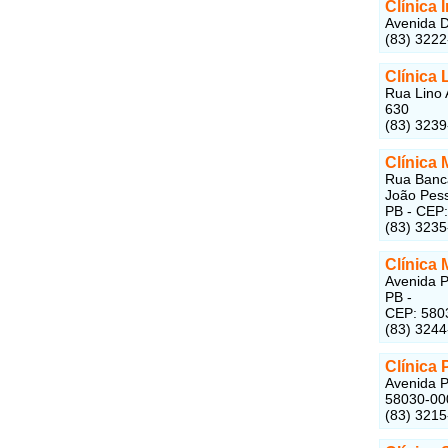
Clínica 
Avenida D
(83) 322
Clínica
Rua Lino 
630
(83) 323
Clínica
Rua Bancá
João Pess
PB - CEP
(83) 323
Clínica 
Avenida P
PB -
CEP: 580
(83) 324
Clínica
Avenida P
58030-00
(83) 3215