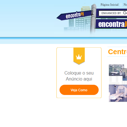
|
Página Inicial
No
encontra
Cent