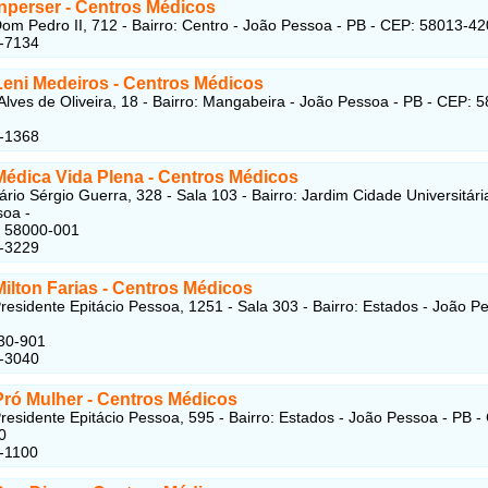
Inperser
- Centros Médicos
om Pedro II, 712 - Bairro: Centro - João Pessoa - PB - CEP: 58013-42
2-7134
 Leni Medeiros
- Centros Médicos
Alves de Oliveira, 18 - Bairro: Mangabeira - João Pessoa - PB - CEP: 
9-1368
 Médica Vida Plena
- Centros Médicos
rio Sérgio Guerra, 328 - Sala 103 - Bairro: Jardim Cidade Universitári
oa -
: 58000-001
5-3229
Milton Farias
- Centros Médicos
residente Epitácio Pessoa, 1251 - Sala 303 - Bairro: Estados - João P
30-901
4-3040
 Pró Mulher
- Centros Médicos
residente Epitácio Pessoa, 595 - Bairro: Estados - João Pessoa - PB -
0
-1100