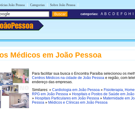
|
|
|
tícias João Pessoa
Categorias
Sobre João Pessoa
A
B
C
D
E
F
G
H
I
categorias:
JoãoPessoa
ros Médicos em João Pessoa
Para facilitar sua busca o Encontra Paraíba selecionou os mel
Centros Médicos na cidade de João Pessoa
e região, com tele
endereço das empresas.
Similares: »
Cardiologia em João Pessoa
»
Fisioterapia, Home
RPG em João Pessoa
»
Hospitais e Postos de Saúde em Joã
»
Hospitais Particulares em João Pessoa
»
Maternidade em J
Pessoa
»
Médicos e Clínicas em João Pessoa