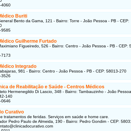
0
5-4060
édico Buriti
eneral Bento da Gama, 121 - Bairro: Torre - João Pessoa - PB - CEP:
0
4-9585
Médico Guilherme Furtado
aximiano Figueiredo, 526 - Bairro: Centro - João Pessoa - PB - CEP: 
1-7173
Médico Integrado
abajaras, 981 - Bairro: Centro - João Pessoa - PB - CEP: 58013-270
2-3526
nica de Reabilitação e Saúde
- Centros Médicos
teto Hermenegildo Di Lascio, 348 - Bairro: Tambauzinho - João Pessoa
42-140
3-0646
do Curativo
 e tratamentos de feridas. Serviços em saúde e home care.
dor Pedro Paulo de Almeida, 190 - Bairro: Pedro Gondim - CEP: 5803
ontato@clinicadocurativo.com
-0211