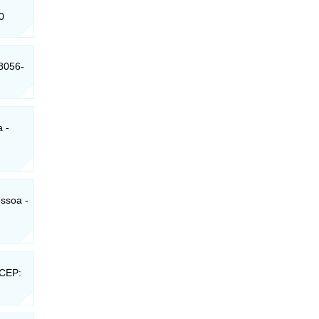
0
58056-
a -
essoa -
 CEP: