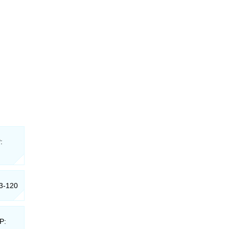
:
13-120
P: