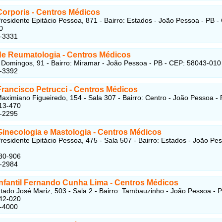
 Corporis
- Centros Médicos
residente Epitácio Pessoa, 871 - Bairro: Estados - João Pessoa - PB -
0
4-3331
 de Reumatologia
- Centros Médicos
Domingos, 91 - Bairro: Miramar - João Pessoa - PB - CEP: 58043-010
4-3392
Francisco Petrucci
- Centros Médicos
aximiano Figueiredo, 154 - Sala 307 - Bairro: Centro - João Pessoa - 
13-470
1-2295
Ginecologia e Mastologia - Centros Médicos
residente Epitácio Pessoa, 475 - Sala 507 - Bairro: Estados - João Pes
30-906
4-2984
 Infantil Fernando Cunha Lima
- Centros Médicos
ado José Mariz, 503 - Sala 2 - Bairro: Tambauzinho - João Pessoa - P
42-020
5-4000