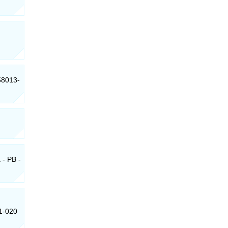
58013-
 - PB -
1-020