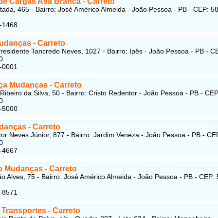
 de Cargas Asa Branca
- Carreto
tada, 465 - Bairro: José Américo Almeida - João Pessoa - PB - CEP: 5
1-1468
Mudanças
- Carreto
residente Tancredo Neves, 1027 - Bairro: Ipês - João Pessoa - PB - C
0
5-0001
nça Mudanças
- Carreto
Ribeiro da Silva, 50 - Bairro: Cristo Redentor - João Pessoa - PB - CEP
0
3-5000
udanças
- Carreto
tor Neves Júnior, 877 - Bairro: Jardim Veneza - João Pessoa - PB - CE
0
2-4667
to Mudanças
- Carreto
o Alves, 75 - Bairro: José Américo Almeida - João Pessoa - PB - CEP:
1-8571
 Transportes
- Carreto