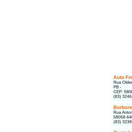
Auto Fr
Rua Olden
PB -
CEP: 580
(83) 324
Borbor
Rua Anton
58058-64
(83) 323