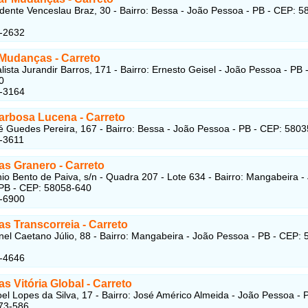
dente Venceslau Braz, 30 - Bairro: Bessa - João Pessoa - PB - CEP: 5
5-2632
 Mudanças - Carreto
lista Jurandir Barros, 171 - Bairro: Ernesto Geisel - João Pessoa - PB 
0
1-3164
arbosa Lucena
- Carreto
 Guedes Pereira, 167 - Bairro: Bessa - João Pessoa - PB - CEP: 580
-3611
as Granero
- Carreto
io Bento de Paiva, s/n - Quadra 207 - Lote 634 - Bairro: Mangabeira -
PB - CEP: 58058-640
2-6900
s Transcorreia
- Carreto
el Caetano Júlio, 88 - Bairro: Mangabeira - João Pessoa - PB - CEP: 
2-4646
s Vitória Global
- Carreto
l Lopes da Silva, 17 - Bairro: José Américo Almeida - João Pessoa - 
73-586