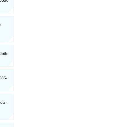
 João
o
 João
085-
oa -