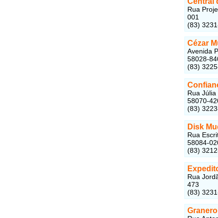
Central
Rua Proje
001
(83) 323
Cézar 
Avenida P
58028-84
(83) 322
Confia
Rua Júlia 
58070-42
(83) 322
Disk M
Rua Escri
58084-02
(83) 321
Expedi
Rua Jordã
473
(83) 323
Granero