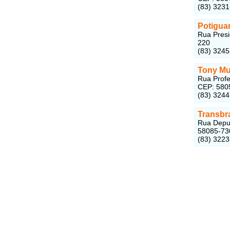
(83) 323
Potigua
Rua Presi
220
(83) 324
Tony M
Rua Profe
CEP: 580
(83) 324
Transbr
Rua Deput
58085-73
(83) 322