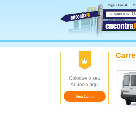
|
Página Inicial
No
encontra
Carre