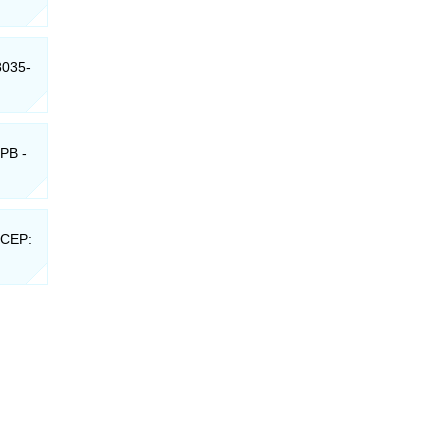
8035-
 PB -
 CEP: