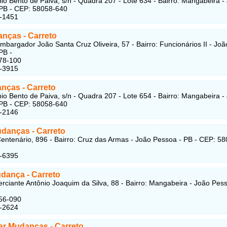
io Bento de Paiva, s/n - Quadra 207 - Lote 634 - Bairro: Mangabeira -
PB - CEP: 58058-640
8-1451
danças
- Carreto
bargador João Santa Cruz Oliveira, 57 - Bairro: Funcionários II - Joã
PB -
78-100
4-3915
anças
- Carreto
io Bento de Paiva, s/n - Quadra 207 - Lote 654 - Bairro: Mangabeira -
PB - CEP: 58058-640
1-2146
udanças
- Carreto
entenário, 896 - Bairro: Cruz das Armas - João Pessoa - PB - CEP: 58
1-6395
udança
- Carreto
ciante Antônio Joaquim da Silva, 88 - Bairro: Mangabeira - João Pess
56-090
8-2624
ar Mudanças
- Carreto