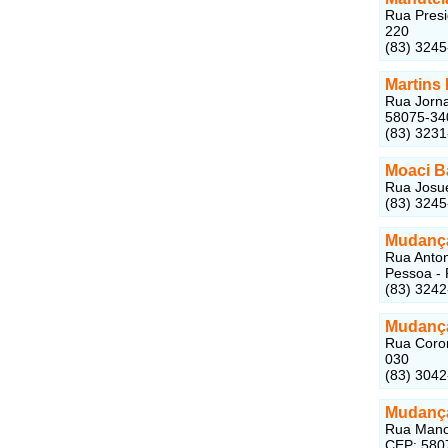
Rua Presi
220
(83) 324
Martins
Rua Jorna
58075-34
(83) 323
Moaci B
Rua Josué
(83) 3245
Mudanç
Rua Anton
Pessoa - 
(83) 324
Mudança
Rua Coron
030
(83) 304
Mudança
Rua Manoe
CEP: 580