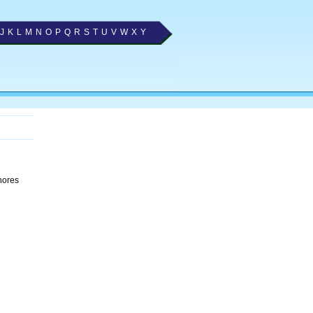
J
K
L
M
N
O
P
Q
R
S
T
U
V
W
X
Y
hores