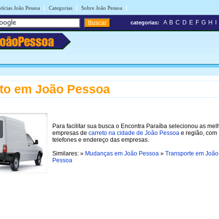
|
|
|
tícias João Pessoa
Categorias
Sobre João Pessoa
A
B
C
D
E
F
G
H
I
categorias:
JoãoPessoa
to em João Pessoa
Para facilitar sua busca o Encontra Paraíba selecionou as mel
empresas de
carreto na cidade de João Pessoa
e região, com
telefones e endereço das empresas.
Similares: »
Mudanças em João Pessoa
»
Transporte em João
Pessoa