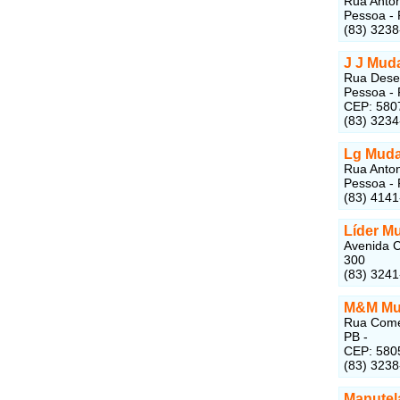
Rua Anton
Pessoa - 
(83) 323
J J Mu
Rua Desem
Pessoa - 
CEP: 580
(83) 323
Lg Mud
Rua Anton
Pessoa - 
(83) 414
Líder M
Avenida C
300
(83) 324
M&M M
Rua Comer
PB -
CEP: 580
(83) 323
Manutel