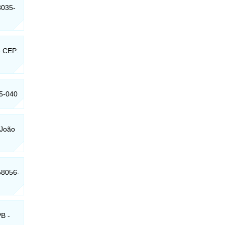
8035-
- CEP:
35-040
 João
58056-
PB -