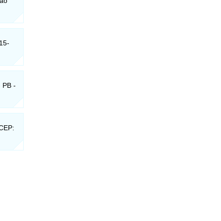
oão
15-
 PB -
 CEP: