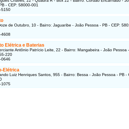
gues Chaves, 22 - Quadra R - Box 22 - Bairro: Cordão Encarnado - J
PB - CEP: 58000-001
2-5150
to
oze de Outubro, 10 - Bairro: Jaguaribe - João Pessoa - PB - CEP: 580
2-4608
o Elétrica e Baterias
ciante Antônio Patrício Leite, 22 - Bairro: Mangabeira - João Pessoa -
55-220
8-0646
-Elétrica
ndo Luiz Henriques Santos, 955 - Bairro: Bessa - João Pessoa - PB -
0
8-1075