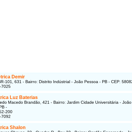
trica Demir
R-101, 631 - Bairro: Distrito Indústrial - João Pessoa - PB - CEP: 580
3-7025
rica Luz Baterias
edo Macedo Brandão, 421 - Bairro: Jardim Cidade Universitária - João
PB -
52-200
5-7092
trica Shalon