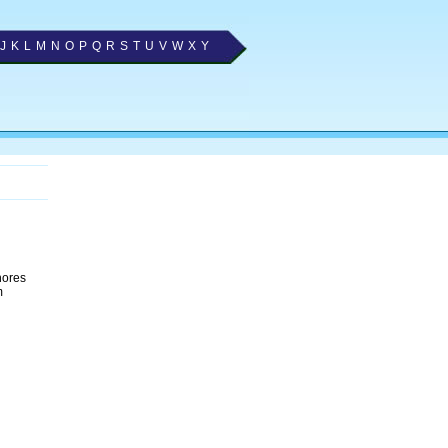
J
K
L
M
N
O
P
Q
R
S
T
U
V
W
X
Y
hores
m