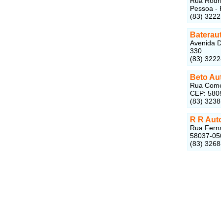
Rua Rodri
Pessoa - 
(83) 322
Baterau
Avenida D
330
(83) 322
Beto Aut
Rua Comer
CEP: 580
(83) 323
R R Auto
Rua Ferna
58037-05
(83) 326