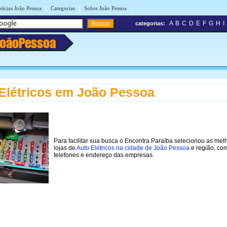
|
|
|
tícias João Pessoa
Categorias
Sobre João Pessoa
A
B
C
D
E
F
G
H
I
categorias:
JoãoPessoa
Elétricos em João Pessoa
Para facilitar sua busca o Encontra Paraíba selecionou as mel
lojas de
Auto Elétricos na cidade de João Pessoa
e região, co
telefones e endereço das empresas.