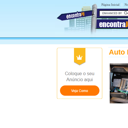
|
Página Inicial
No
encontra
Auto 