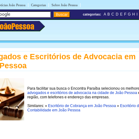
|
|
|
tícias João Pessoa
Categorias
Sobre João Pessoa
A
B
C
D
E
F
G
H
I
categorias:
JoãoPessoa
ados e Escritórios de Advocacia em
 Pessoa
Para facilitar sua busca o Encontra Paraíba selecionou os melhor
advogados e escritórios de advocacia na cidade de João Pessoa
região, com telefones e endereço das empresas.
Similares: »
Escritório de Cobrança em João Pessoa
»
Escritório 
Contabilidade em João Pessoa