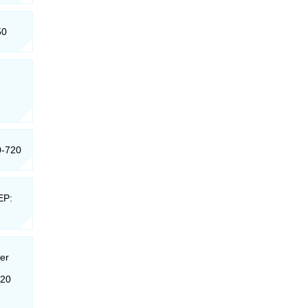
50
0-720
EP:
er
520