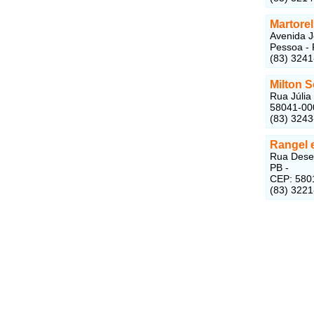
Martore
Avenida J
Pessoa - 
(83) 324
Milton 
Rua Júlia
58041-00
(83) 324
Rangel 
Rua Desem
PB -
CEP: 580
(83) 322