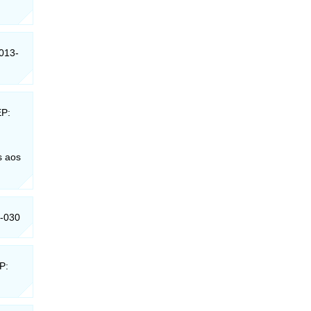
8013-
EP:
s aos
3-030
P: