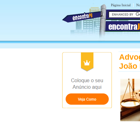
|
Página Inicial
No
encontra
Advog
João