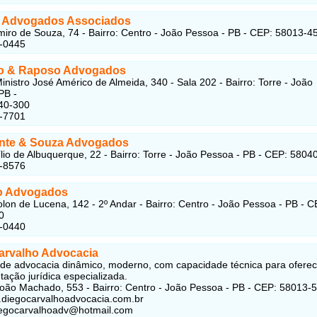
o Advogados Associados
iro de Souza, 74 - Bairro: Centro - João Pessoa - PB - CEP: 58013-4
1-0445
o & Raposo Advogados
inistro José Américo de Almeida, 340 - Sala 202 - Bairro: Torre - João
PB -
40-300
1-7701
nte & Souza Advogados
lio de Albuquerque, 22 - Bairro: Torre - João Pessoa - PB - CEP: 5804
2-8576
o Advogados
lon de Lucena, 142 - 2º Andar - Bairro: Centro - João Pessoa - PB - C
0
2-0440
arvalho Advocacia
o de advocacia dinâmico, moderno, com capacidade técnica para oferec
tação jurídica especializada.
oão Machado, 553 - Bairro: Centro - João Pessoa - PB - CEP: 58013-
.diegocarvalhoadvocacia.com.br
iegocarvalhoadv@hotmail.com