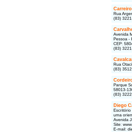
Carreir
Rua Argem
(83) 322
Carvalh
Avenida M
Pessoa - 
CEP: 580
(83) 322
Cavalca
Rua Otací
(83) 351
Cordeir
Parque So
58013-13
(83) 322
Diego C
Escritóri
uma orien
Avenida J
Site: www
E-mail: d