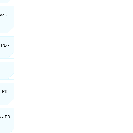
oa -
 PB -
- PB -
a - PB