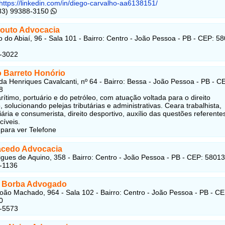
https://linkedin.com/in/diego-carvalho-aa6138151/
(83) 99388-3150
Souto Advocacia
 do Abiaí, 96 - Sala 101 - Bairro: Centro - João Pessoa - PB - CEP: 5
2-3022
 Barreto Honório
da Henriques Cavalcanti, nº 64 - Bairro: Bessa - João Pessoa - PB - C
8
rítimo, portuário e do petróleo, com atuação voltada para o direito
 solucionando pelejas tributárias e administrativas. Ceara trabalhista,
ária e consumerista, direito desportivo, auxílio das questões referente
cíveis.
 para ver Telefone
acedo Advocacia
gues de Aquino, 358 - Bairro: Centro - João Pessoa - PB - CEP: 5801
-1136
o Borba Advogado
oão Machado, 964 - Sala 102 - Bairro: Centro - João Pessoa - PB - CE
0
1-5573