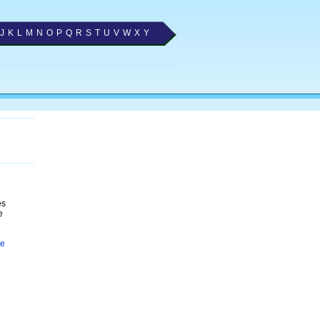
J
K
L
M
N
O
P
Q
R
S
T
U
V
W
X
Y
es
e
de