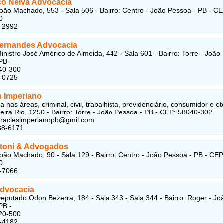
co Neiva Advocacia
oão Machado, 553 - Sala 506 - Bairro: Centro - João Pessoa - PB - CE
0
1-2992
Fernandes Advocacia
inistro José Américo de Almeida, 442 - Sala 601 - Bairro: Torre - João
PB -
40-300
2-0725
s Imperiano
a nas áreas, criminal, civil, trabalhista, previdenciário, consumidor e et
eira Rio, 1250 - Bairro: Torre - João Pessoa - PB - CEP: 58040-302
eraclesimperianopb@gmil.com
88-6171
ttoni & Advogados
oão Machado, 90 - Sala 129 - Bairro: Centro - João Pessoa - PB - CEP
0
2-7066
dvocacia
eputado Odon Bezerra, 184 - Sala 343 - Sala 344 - Bairro: Roger - Jo
PB -
20-500
4-4182