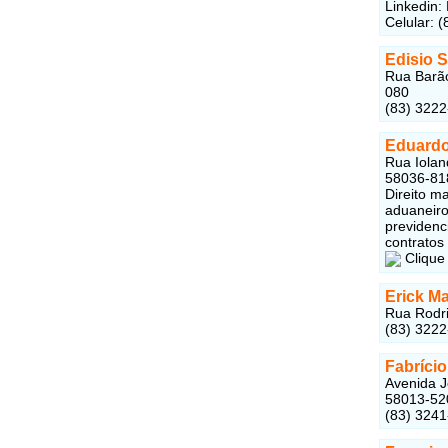
Linkedin:
Celular: 
Edisio 
Rua Barão
080
(83) 322
Eduardo
Rua Iolan
58036-81
Direito ma
aduaneiro,
previdenci
contratos 
Clique
Erick M
Rua Rodri
(83) 3222
Fabríci
Avenida J
58013-52
(83) 324