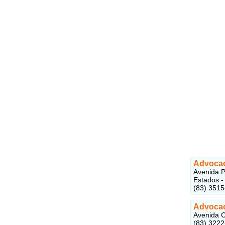
Advocaci
Avenida P
Estados -
(83) 351
Advocac
Avenida C
(83) 322