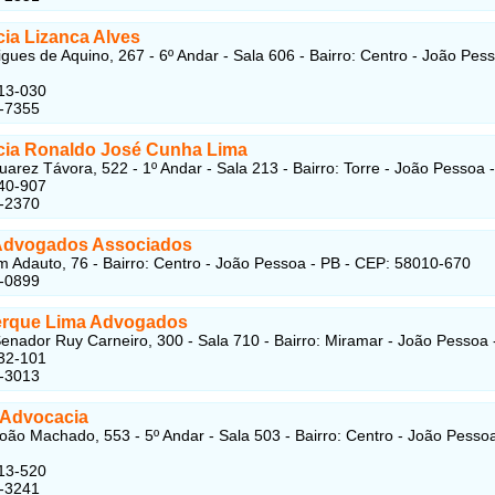
ia Lizanca Alves
gues de Aquino, 267 - 6º Andar - Sala 606 - Bairro: Centro - João Pess
13-030
2-7355
ia Ronaldo José Cunha Lima
uarez Távora, 522 - 1º Andar - Sala 213 - Bairro: Torre - João Pessoa -
40-907
4-2370
Advogados Associados
 Adauto, 76 - Bairro: Centro - João Pessoa - PB - CEP: 58010-670
2-0899
rque Lima Advogados
enador Ruy Carneiro, 300 - Sala 710 - Bairro: Miramar - João Pessoa 
32-101
4-3013
 Advocacia
oão Machado, 553 - 5º Andar - Sala 503 - Bairro: Centro - João Pesso
13-520
1-3241