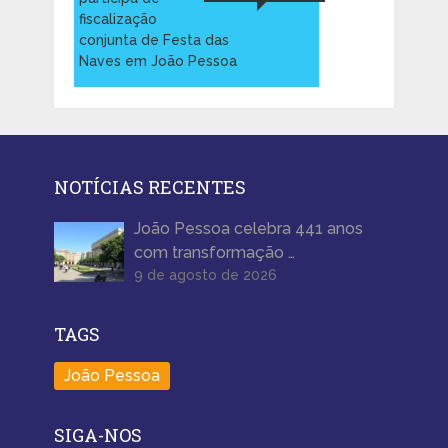
fiscalização
conjunta de Festa das
Naves em João Pessoa
NOTÍCIAS RECENTES
João Pessoa celebra 441 anos
com transformação …
9 de agosto de 2026
TAGS
João Pessoa
SIGA-NOS