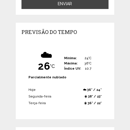
PREVISÃO DO TEMPO
☁️
Mínima:
24°C
26
Máxima:
36°C
°C
Índice UV:
10.7
Parcialmente nublado
Hoje
☁️ 36° / 24°
Segunda-feira
☀️ 38° / 23°
Terça-feira
☀️ 36° / 22°