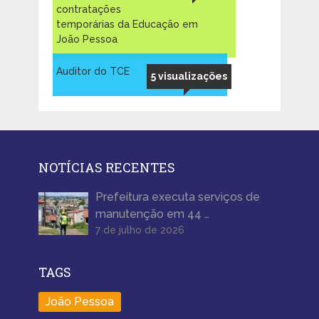
contratações
temporárias da Educação em
João Pessoa
Auditor do TCE
5 visualizações
NOTÍCIAS RECENTES
Prefeitura executa serviços de
manutenção em 44 …
7 de julho de 2026
TAGS
João Pessoa