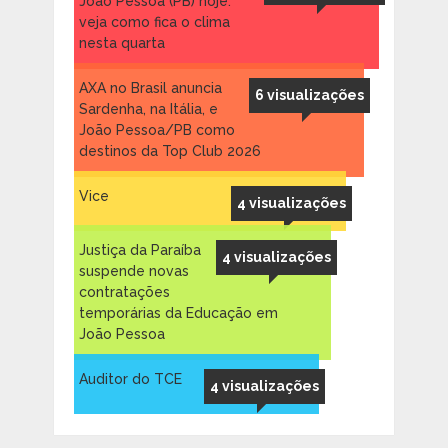
João Pessoa (PB) hoje:
veja como fica o clima
nesta quarta
AXA no Brasil anuncia
6 visualizações
Sardenha, na Itália, e
João Pessoa/PB como
destinos da Top Club 2026
Vice
4 visualizações
Justiça da Paraíba
4 visualizações
suspende novas
contratações
temporárias da Educação em
João Pessoa
Auditor do TCE
4 visualizações