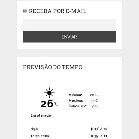
✉ RECEBA POR E-MAIL
PREVISÃO DO TEMPO
☀️
Mínima:
20°C
26
Máxima:
33°C
°C
Índice UV:
9.8
Ensolarado
Hoje
☀️ 33° / 20°
Terça-feira
☀️ 35° / 21°