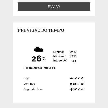
PREVISÃO DO TEMPO
☁️
Mínima:
23°C
26
Máxima:
27°C
°C
Índice UV:
4.4
Parcialmente nublado
Hoje
☁️ 27° / 23°
Domingo
🌧️ 28° / 22°
Segunda-feira
☀️ 31° / 21°