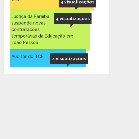
4 visualizações
Justiça da Paraíba
4 visualizações
suspende novas
contratações
temporárias da Educação em
João Pessoa
Auditor do TCE
4 visualizações