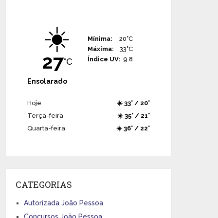
☀️
Mínima:
20°C
Máxima:
33°C
27
Índice UV:
9.8
°C
Ensolarado
Hoje
☀️ 33° / 20°
Terça-feira
☀️ 35° / 21°
Quarta-feira
☀️ 36° / 22°
CATEGORIAS
Autorizada João Pessoa
Concursos João Pessoa